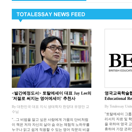
<발간예정도서> 토탈에세이 대표 Jay Lee의
영국교육학술협회 B
'저절로 써지는 영어에세이' 추천사
Educational Re
By Totalessay Uni
By 대한민국 대표 지식 생태학자 한양대 유영만 교
수님
"토탈에세이 그룹
리서치 자료 및 
"...그 비법을 알고 싶은 사람에게 가뭄의 단비처럼
을 위하여 영국 교육
이 책은 저자 자신의 살아 숨 쉬는 체험적 노하우를
휴하여 가장 귄위
누구나 읽고 쉽게 적용할 수 있는 영어 작문의 비결